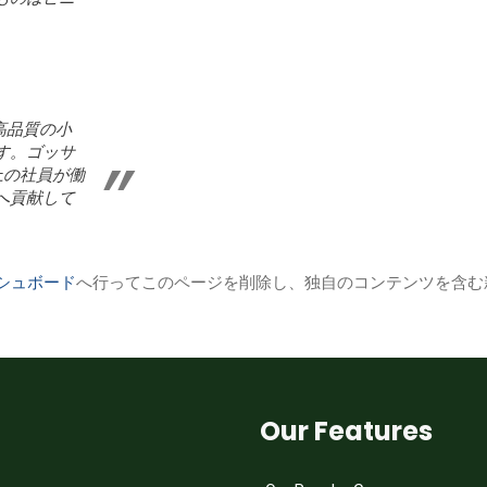
、高品質の小
す。ゴッサ
上の社員が働
へ貢献して
シュボード
へ行ってこのページを削除し、独自のコンテンツを含む
Our Features