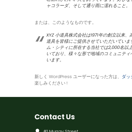
ャコラーダ、そして通り雨に濡れること。
または、このようなものです。
XYZ 小道具株式会社は1971年の創立以来
道具を皆様にご提供させていただいていま
ム・シティに所在する当社では2,000名以
いており、様々な形で地域のコミュニティ
います。
新しく WordPress ユーザーになった方は、
ダッ
楽しみください !
Contact Us
#1 Murray Street,